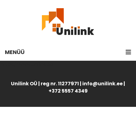
MENÜÜ
https://www.unilink.ee
Unilink OÜ | reg nr. 11277971 | info@unilink.ee |
+372 5557 4349